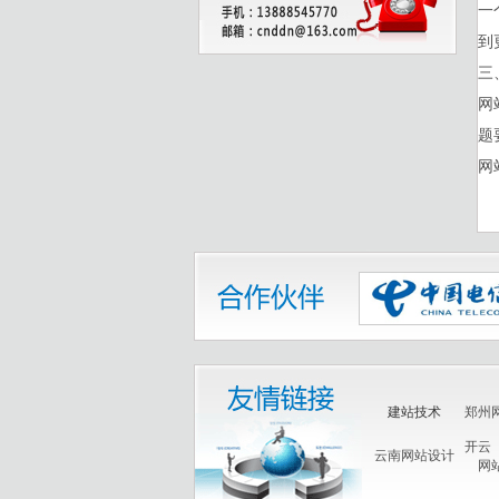
一
到
三
网
题
网
建站技术
郑州
开云
云南网站设计
网