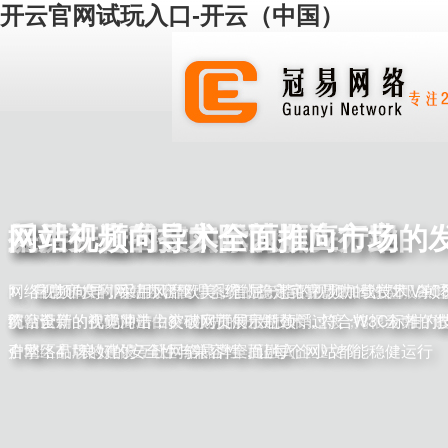
开云官网试玩入口-开云（中国）
坚持，是我们的优势
提供符合客户实际的解决方案
采用先进的技术，以顺应行业的
网站视频向导，全面推向市场
1、具有13年网站建设经验，对行业有深入的理解； 2、服务
1、帮助客户利用好互联网，合理的投入实现最大的收益；2、
1、自主研发的网站内容管理系统，稳定可靠；2、全部DIV+C
网络视频向导，采用风靡欧美，首屈一指的视频加载技术，颠
百家以上的企事业单位，有完善的服务体系；3、扎根云南，
网站营销，实现网站由被动欣赏向主动营销过渡；3、全力打
前台设计，代码简洁；3、领先的开发技术，符合W3C标准的
统，全新的视觉冲击，突破网页展示瓶颈，。
合地区市场特点的互联网解决方案提供商。
户网络品牌的建设，让网络品牌全面融入企业文化。
引擎；4、良好的安全性与兼容性，让每个网站都能稳健运行