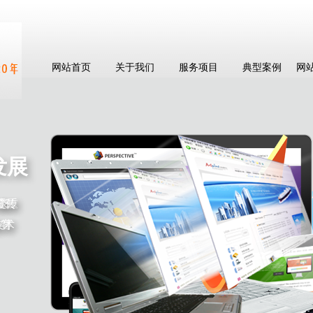
网站首页
关于我们
服务项目
典型案例
网
发展
过数
注重
SS
覆传
做符
造客
技术