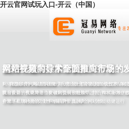
开云官网试玩入口-开云（中国）
坚持，是我们的优势
提供符合客户实际的解决方案
采用先进的技术，以顺应行业的
网站视频向导，全面推向市场
1、具有13年网站建设经验，对行业有深入的理解； 2、服务
1、帮助客户利用好互联网，合理的投入实现最大的收益；2、
1、自主研发的网站内容管理系统，稳定可靠；2、全部DIV+C
网络视频向导，采用风靡欧美，首屈一指的视频加载技术，颠
百家以上的企事业单位，有完善的服务体系；3、扎根云南，
网站营销，实现网站由被动欣赏向主动营销过渡；3、全力打
前台设计，代码简洁；3、领先的开发技术，符合W3C标准的
统，全新的视觉冲击，突破网页展示瓶颈，。
合地区市场特点的互联网解决方案提供商。
户网络品牌的建设，让网络品牌全面融入企业文化。
引擎；4、良好的安全性与兼容性，让每个网站都能稳健运行