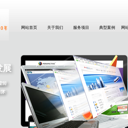
网站首页
关于我们
服务项目
典型案例
网
发展
过数
注重
SS
覆传
做符
造客
技术