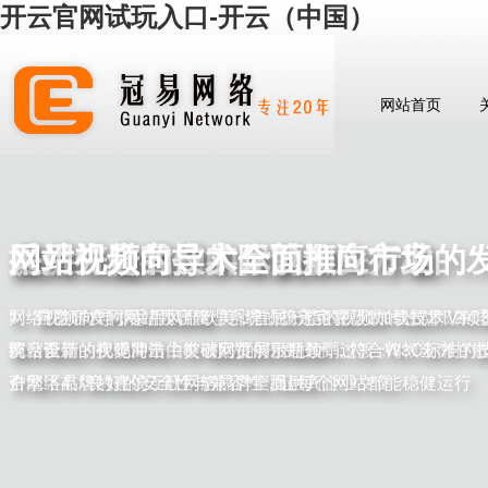
开云官网试玩入口-开云（中国）
网站首页
坚持，是我们的优势
提供符合客户实际的解决方案
采用先进的技术，以顺应行业的
网站视频向导，全面推向市场
1、具有13年网站建设经验，对行业有深入的理解； 2、服务
1、帮助客户利用好互联网，合理的投入实现最大的收益；2、
1、自主研发的网站内容管理系统，稳定可靠；2、全部DIV+C
网络视频向导，采用风靡欧美，首屈一指的视频加载技术，颠
百家以上的企事业单位，有完善的服务体系；3、扎根云南，
网站营销，实现网站由被动欣赏向主动营销过渡；3、全力打
前台设计，代码简洁；3、领先的开发技术，符合W3C标准的
统，全新的视觉冲击，突破网页展示瓶颈，。
合地区市场特点的互联网解决方案提供商。
户网络品牌的建设，让网络品牌全面融入企业文化。
引擎；4、良好的安全性与兼容性，让每个网站都能稳健运行