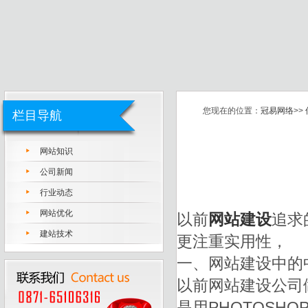
您现在的位置：
冠易网络
>>
栏目导航
网站知识
公司新闻
行业动态
网站优化
以前
网站建设
追求
建站技术
更注重实用性，
一、网站建设中的
以前网站建设公司
是用PHOTOSH