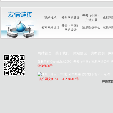
开云（中国）
建站技术
郑州网站建设
成都网
户外拓展
开云（中国）
云南网站设计
冠易数据中心
冠易网
网站设计
网站首页
关于我们
网站建设
典型案例
网
版权所有 Copyright◎2000 开云（中国）冠易网络
09007806号
地址：开云（中国）市白塔路七彩之门2栋719 电话：0871
滇公网安备 53010302001317号
开云官