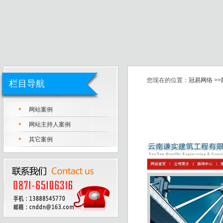
您现在的位置：
冠易网络
>>
栏目导航
网站案例
网站主持人案例
其它案例